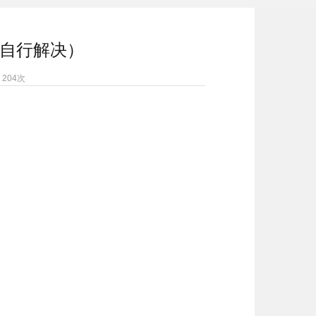
自行解决）
：
204
次